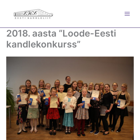
Skip
to
content
2018. aasta “Loode-Eesti
kandlekonkurss”