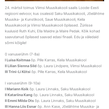
24. märtsil toimus Viimsi Muusikakooli saalis Loode-Eesti
regiooni eelvoor, kus osalesid Saku Muusikakooli, Jõelähtme
Muusika- ja Kunstikooli, Saue Muusikakooli, Keila
Muusikakooli ja Viimsi Muusikakooli õpilased. Žüriisse
kuulusid Ruth Kuhi, Ella Maidre ja Maire Pedak. Kõik kohad
saavutanud õpilased saavad edasi finaali. Edu ja väledaid
sõrmi kõigile!
0 vanuserühm (7-8a)
I Luisa Koitmaa
õp. Pille Karras, Keila Muusikakool
II Lilian Sienna Sild
õp. Laura Lindpere, Viimsi Muusikakool
III Trini-Li Kötsi
õp. Pille Karras, Keila Muusikakool
I vanuserühm (9-10a)
I Mariann Koik
õp. Laura Linnaks, Saku Muusikakool
II Katariina Kang
õp. Laura Linnaks, Saku Muusikakool
II Emmi Milda Ots
õp. Laura Linnaks, Saku Muusikakool
III Hanna Liis Esnar
õp. Ann Kase, Jõelähtme Muusika- ja