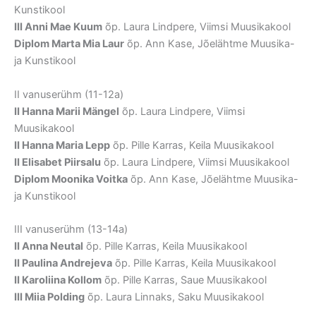
Kunstikool
III Anni Mae Kuum
õp. Laura Lindpere, Viimsi Muusikakool
Diplom Marta Mia Laur
õp. Ann Kase, Jõelähtme Muusika-
ja Kunstikool
II vanuserühm (11-12a)
II Hanna Marii Mängel
õp. Laura Lindpere, Viimsi
Muusikakool
II Hanna Maria Lepp
õp. Pille Karras, Keila Muusikakool
II Elisabet Piirsalu
õp. Laura Lindpere, Viimsi Muusikakool
Diplom Moonika Voitka
õp. Ann Kase, Jõelähtme Muusika-
ja Kunstikool
III vanuserühm (13-14a)
II Anna Neutal
õp. Pille Karras, Keila Muusikakool
II Paulina Andrejeva
õp. Pille Karras, Keila Muusikakool
II Karoliina Kollom
õp. Pille Karras, Saue Muusikakool
III Miia Polding
õp. Laura Linnaks, Saku Muusikakool