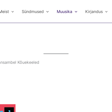
Meist
Sündmused
Muusika
Kirjandus
leansambel Kõuekeeled