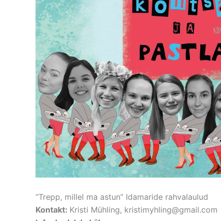
“Trepp, millel ma astun” Idamaride rahvalaulud
Kontakt:
Kristi Mühling, kristimyhling@gmail.com