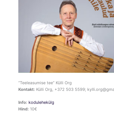
“Teeleasumise tee” Külli Org
Kontakt:
Külli Org, +372 503 5599; kylli.org@gm
Info:
kodulehekülg
Hind:
10€