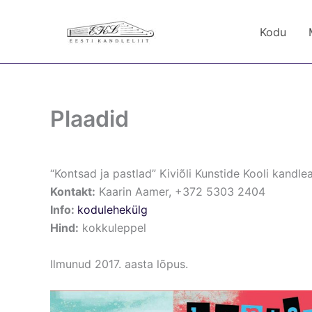
Skip
to
Kodu
content
Plaadid
“Kontsad ja pastlad” Kiviõli Kunstide Kooli kand
Kontakt:
Kaarin Aamer, +372 5303 2404
Info:
kodulehekülg
Hind:
kokkuleppel
Ilmunud 2017. aasta lõpus.