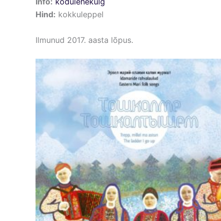
Info:
kodulehekülg
Hind:
kokkuleppel
Ilmunud 2017. aasta lõpus.