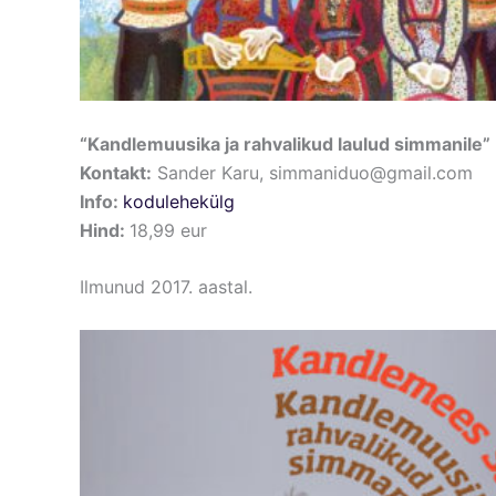
“Kandlemuusika ja rahvalikud laulud simmanile”
Kontakt:
Sander Karu, simmaniduo@gmail.com
Info:
kodulehekülg
Hind:
18,99 eur
Ilmunud 2017. aastal.