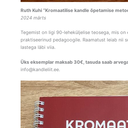
Ruth Kuhi “Kromaatilise kandle õpetamise meto
2024 märts
Tegemist on ligi 90-leheküljelise teosega, mis on 
praktiseerinud pedagoogile. Raamatust leiab nii s
lastega läbi viia.
Üks eksemplar maksab 30€, tasuda saab arvega
info@kandleliit.ee.