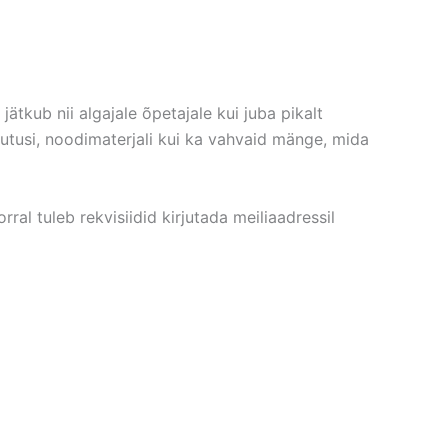
ätkub nii algajale õpetajale kui juba pikalt
jutusi, noodimaterjali kui ka vahvaid mänge, mida
ral tuleb rekvisiidid kirjutada meiliaadressil