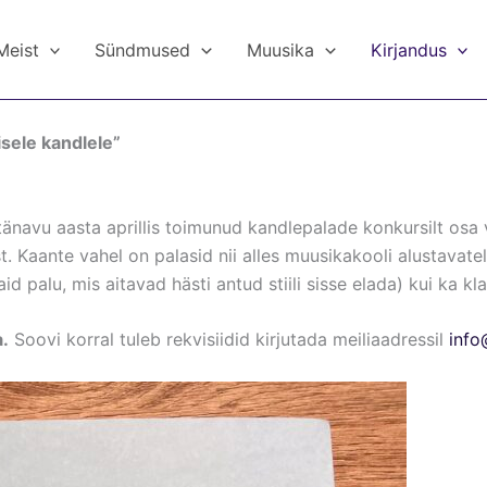
Meist
Sündmused
Muusika
Kirjandus
sele kandlele”
 tänavu aasta aprillis toimunud kandlepalade konkursilt osa
t. Kaante vahel on palasid nii alles muusikakooli alustavatele
d palu, mis aitavad hästi antud stiili sisse elada) kui ka kl
.
Soovi korral tuleb rekvisiidid kirjutada meiliaadressil
info