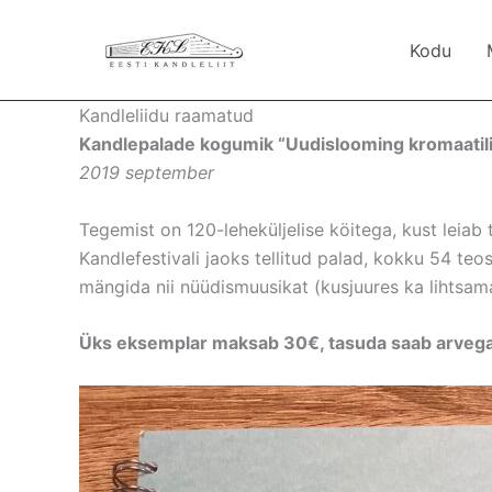
Skip
to
Kodu
content
Kandleliidu raamatud
Kandlepalade kogumik “Uudislooming kromaatili
2019 september
Tegemist on 120-leheküljelise köitega, kust leiab
Kandlefestivali jaoks tellitud palad, kokku 54 teos
mängida nii nüüdismuusikat (kusjuures ka lihtsamai
Üks eksemplar maksab 30€, tasuda saab arvega