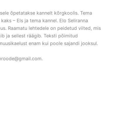
usele õpetatakse kannelt kõrgkoolis. Tema
 kaks – Els ja tema kannel. Elo Seliranna
s. Raamatu lehtedele on peidetud viited, mis
b ja sellest räägib. Teksti põimitud
 muusikaelust enam kui poole sajandi jooksul.
siimroode@gmail.com.