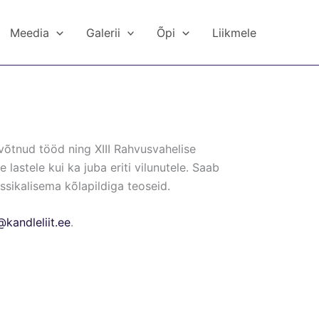
Meedia
Galerii
Õpi
Liikmele
 võtnud tööd ning XIII Rahvusvahelise
 lastele kui ka juba eriti vilunutele. Saab
assikalisema kõlapildiga teoseid.
@kandleliit.ee
.