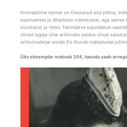
Kromaatiline kannel on tõestanud end pillina, mi
kaasteeliste ja lähedaste mälestustel, aga samas k
koostatud ja Veiko Tammjärve kujundatud raamatu
viivad lugeja otse arhiivides peidus olnud saladus
arhiivimaterjal annab Els Roode mälestustel põhin
Üks eksemplar maksab 30€, tasuda saab arvega