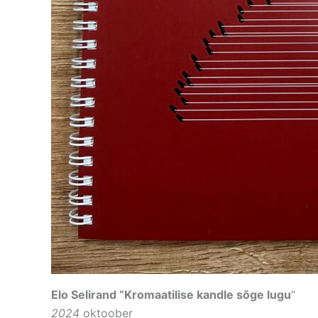
Elo Selirand “Kromaatilise kandle sõge lugu
“
2024
oktoober