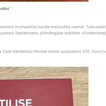
odika”
esimene kromaatilise kandle metoodika raamat. Tarkuseteri j
uuniseid õpetamiseks, pillimängijale sobilikke võimlemishar
.
Eesti Kandleliidu liikmele kehtib soodushind 25€. Soovi kor