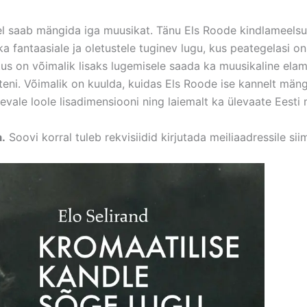
llel saab mängida iga muusikat. Tänu Els Roode kindlameels
a fantaasiale ja oletustele tuginev lugu, kus peategelasi on
s on võimalik lisaks lugemisele saada ka muusikaline elamu
teni. Võimalik on kuulda, kuidas Els Roode ise kannelt mängi
evale loole lisadimensiooni ning laiemalt ka ülevaate Eesti
.
Soovi korral tuleb rekvisiidid kirjutada meiliaadressile 